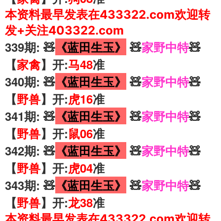
本资料最早发表在433322.com欢迎转
发+关注403322.com
339期: 🧸
《蓝田生玉》
🧸
家野中特
🧸
【
家禽
】开:
马48
准
340期: 🧸
《蓝田生玉》
🧸
家野中特
🧸
【
野兽
】开:
虎16
准
341期: 🧸
《蓝田生玉》
🧸
家野中特
🧸
【
野兽
】开:
鼠06
准
342期: 🧸
《蓝田生玉》
🧸
家野中特
🧸
【
野兽
】开:
虎04
准
343期: 🧸
《蓝田生玉》
🧸
家野中特
🧸
【
野兽
】开:
龙38
准
本资料最早发表在433322.com欢迎转