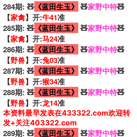
284期: 🧸
《蓝田生玉》
🧸
家野中特
🧸
【
家禽
】开:
牛41
准
285期: 🧸
《蓝田生玉》
🧸
家野中特
🧸
【
家禽
】开:
马24
准
286期: 🧸
《蓝田生玉》
🧸
家野中特
🧸
【
野兽
】开:
兔03
准
287期: 🧸
《蓝田生玉》
🧸
家野中特
🧸
【
野兽
】开:
猴34
准
288期: 🧸
《蓝田生玉》
🧸
家野中特
🧸
【
野兽
】开:
龙14
准
本资料最早发表在433322.com欢迎转
发+关注403322.com
289期: 🧸
《蓝田生玉》
🧸
家野中特
🧸