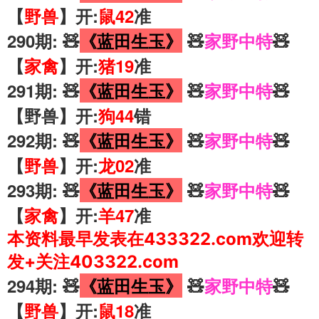
【
野兽
】开:
鼠42
准
290期: 🧸
《蓝田生玉》
🧸
家野中特
🧸
【
家禽
】开:
猪19
准
291期: 🧸
《蓝田生玉》
🧸
家野中特
🧸
【野兽】开:
狗44
错
292期: 🧸
《蓝田生玉》
🧸
家野中特
🧸
【
野兽
】开:
龙02
准
293期: 🧸
《蓝田生玉》
🧸
家野中特
🧸
【
家禽
】开:
羊47
准
本资料最早发表在433322.com欢迎转
发+关注403322.com
294期: 🧸
《蓝田生玉》
🧸
家野中特
🧸
【
野兽
】开:
鼠18
准