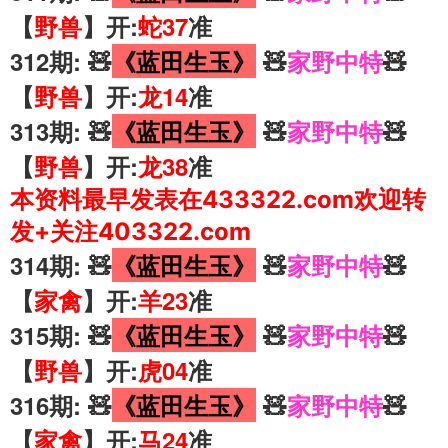
【
野兽
】开:
蛇37
准
312期: 🧸
《蓝田生玉》
🧸
家野中特
🧸
【
野兽
】开:
龙14
准
313期: 🧸
《蓝田生玉》
🧸
家野中特
🧸
【
野兽
】开:
龙38
准
本资料最早发表在433322.com欢迎转
发+关注403322.com
314期: 🧸
《蓝田生玉》
🧸
家野中特
🧸
【
家禽
】开:
羊23
准
315期: 🧸
《蓝田生玉》
🧸
家野中特
🧸
【
野兽
】开:
虎04
准
316期: 🧸
《蓝田生玉》
🧸
家野中特
🧸
【
家禽
】开:
马24
准