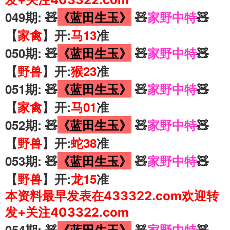
049期: 🧸
《蓝田生玉》
🧸
家野中特
🧸
【
家禽
】开:
马13
准
050期: 🧸
《蓝田生玉》
🧸
家野中特
🧸
【
野兽
】开:
猴23
准
051期: 🧸
《蓝田生玉》
🧸
家野中特
🧸
【
家禽
】开:
马01
准
052期: 🧸
《蓝田生玉》
🧸
家野中特
🧸
【
野兽
】开:
蛇38
准
053期: 🧸
《蓝田生玉》
🧸
家野中特
🧸
【
野兽
】开:
龙15
准
本资料最早发表在433322.com欢迎转
发+关注403322.com
054期: 🧸
《蓝田生玉》
🧸
家野中特
🧸