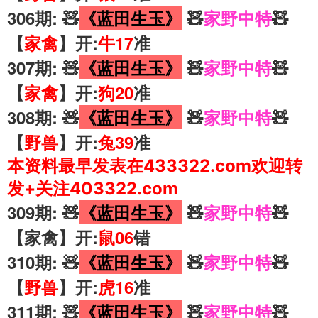
306期: 🧸
《蓝田生玉》
🧸
家野中特
🧸
【
家禽
】开:
牛17
准
307期: 🧸
《蓝田生玉》
🧸
家野中特
🧸
【
家禽
】开:
狗20
准
308期: 🧸
《蓝田生玉》
🧸
家野中特
🧸
【
野兽
】开:
兔39
准
本资料最早发表在433322.com欢迎转
发+关注403322.com
309期: 🧸
《蓝田生玉》
🧸
家野中特
🧸
【家禽】开:
鼠06
错
310期: 🧸
《蓝田生玉》
🧸
家野中特
🧸
【
野兽
】开:
虎16
准
311期: 🧸
《蓝田生玉》
🧸
家野中特
🧸