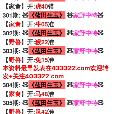
【家禽】开:
虎40
错
301期: 🧸
《蓝田生玉》
🧸
家野中特
🧸
【
家禽
】开:
牛05
准
302期: 🧸
《蓝田生玉》
🧸
家野中特
🧸
【
野兽
】开:
猴22
准
303期: 🧸
《蓝田生玉》
🧸
家野中特
🧸
【
野兽
】开:
兔15
准
本资料最早发表在433322.com欢迎转
发+关注403322.com
304期: 🧸
《蓝田生玉》
🧸
家野中特
🧸
【
家禽
】开:
马48
准
305期: 🧸
《蓝田生玉》
🧸
家野中特
🧸
【
野兽
】开:
鼠42
准