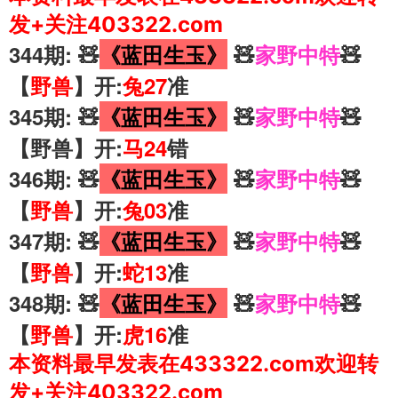
发+关注403322.com
344期: 🧸
《蓝田生玉》
🧸
家野中特
🧸
【
野兽
】开:
兔27
准
345期: 🧸
《蓝田生玉》
🧸
家野中特
🧸
【野兽】开:
马24
错
346期: 🧸
《蓝田生玉》
🧸
家野中特
🧸
【
野兽
】开:
兔03
准
347期: 🧸
《蓝田生玉》
🧸
家野中特
🧸
【
野兽
】开:
蛇13
准
348期: 🧸
《蓝田生玉》
🧸
家野中特
🧸
【
野兽
】开:
虎16
准
本资料最早发表在433322.com欢迎转
发+关注403322.com