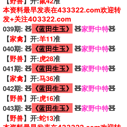
【
野兽
】开:
鼠42
准
本资料最早发表在433322.com欢迎转
发+关注403322.com
039期: 🧸
《蓝田生玉》
🧸
家野中特
🧸
【
家禽
】开:
羊11
准
040期: 🧸
《蓝田生玉》
🧸
家野中特
🧸
【
野兽
】开:
虎28
准
041期: 🧸
《蓝田生玉》
🧸
家野中特
🧸
【
家禽
】开:
马36
准
042期: 🧸
《蓝田生玉》
🧸
家野中特
🧸
【
野兽
】开:
虎16
准
043期: 🧸
《蓝田生玉》
🧸
家野中特
🧸
【
野兽
】开:
蛇13
准